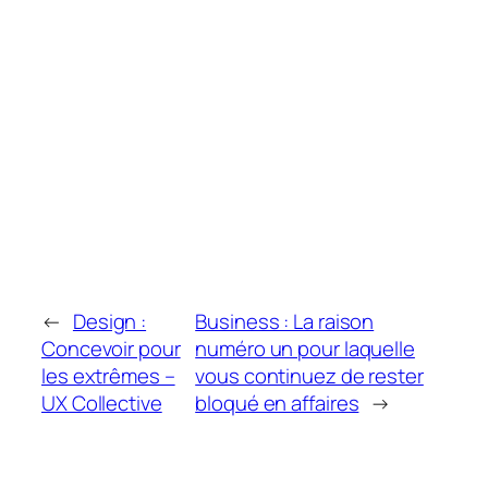
←
Design :
Business : La raison
Concevoir pour
numéro un pour laquelle
les extrêmes –
vous continuez de rester
UX Collective
bloqué en affaires
→