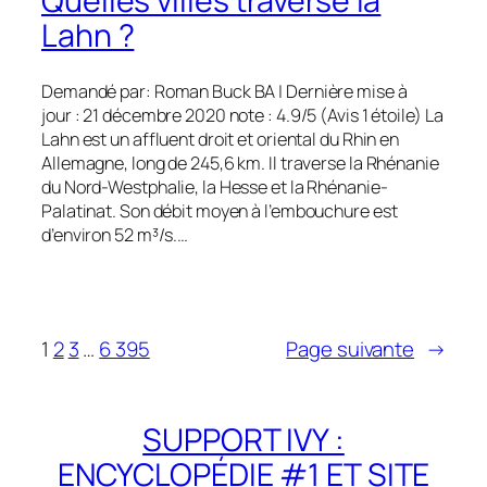
Quelles villes traverse la
Lahn ?
Demandé par: Roman Buck BA | Dernière mise à
jour : 21 décembre 2020 note : 4.9/5 (Avis 1 étoile) La
Lahn est un affluent droit et oriental du Rhin en
Allemagne, long de 245,6 km. Il traverse la Rhénanie
du Nord-Westphalie, la Hesse et la Rhénanie-
Palatinat. Son débit moyen à l’embouchure est
d’environ 52 m³/s.…
1
2
3
…
6 395
Page suivante
→
SUPPORT IVY :
ENCYCLOPÉDIE #1 ET SITE