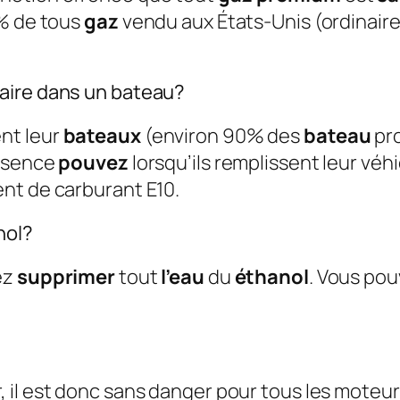
5% de tous
gaz
vendu aux États-Unis (ordinaire
aire dans un bateau?
nt leur
bateaux
(environ 90% des
bateau
pro
essence
pouvez
lorsqu’ils remplissent leur v
nt de carburant E10.
nol?
ez
supprimer
tout
l’eau
du
éthanol
. Vous pou
, il est donc sans danger pour tous les moteurs 