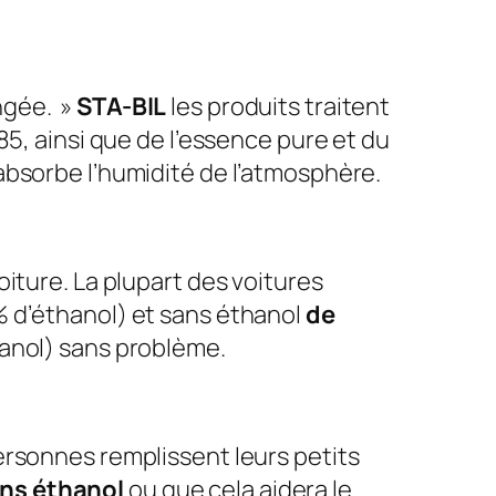
ngée. »
STA-BIL
les produits traitent
5, ainsi que de l’essence pure et du
 absorbe l’humidité de l’atmosphère.
iture. La plupart des voitures
% d’éthanol) et sans éthanol
de
hanol) sans problème.
ersonnes remplissent leurs petits
ns éthanol
ou que cela aidera le