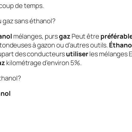
coup de temps.
du gaz sans éthanol?
anol
mélanges, purs
gaz
Peut être
préférabl
 tondeuses à gazon ou d’autres outils.
Éthano
upart des conducteurs
utiliser
les mélanges E
az
kilométrage d’environ 5%.
thanol?
anol