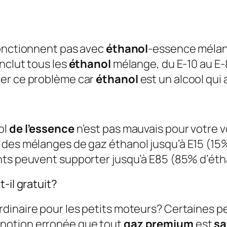
fonctionnent pas avec
éthanol
-essence méla
nclut tous les
éthanol
mélange, du E-10 au E-8
ver ce problème car
éthanol
est un alcool qui
ol
de l’essence
n’est pas mauvais pour votre vo
 des mélanges de gaz éthanol jusqu’à E15 (15
ants peuvent supporter jusqu’à E85 (85% d’ét
-il gratuit?
ordinaire pour les petits moteurs? Certaines p
 notion erronée que tout
gaz premium
est
sa