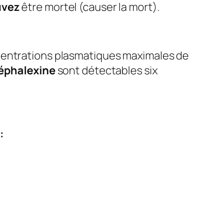
uvez
être mortel (causer la mort).
ncentrations plasmatiques maximales de
éphalexine
sont détectables six
: