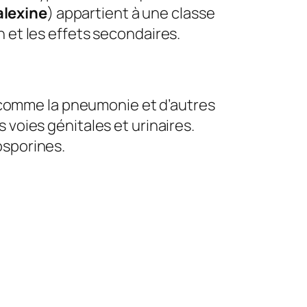
lexine
) appartient à une classe
on et les effets secondaires.
omme la pneumonie et d’autres
s voies génitales et urinaires.
osporines.