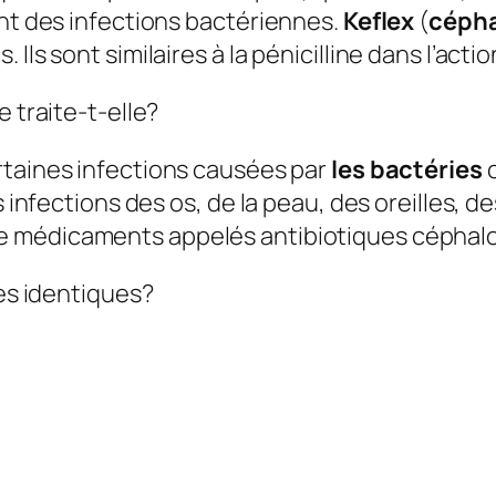
ent des infections bactériennes.
Keflex
(
cépha
Ils sont similaires à la pénicilline dans l’acti
e traite-t-elle?
taines infections causées par
les bactéries
c
 infections des os, de la peau, des oreilles, de
de médicaments appelés antibiotiques céphal
les identiques?