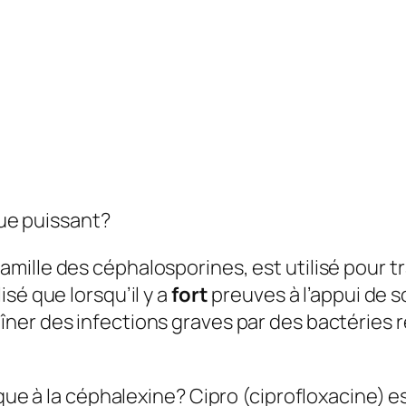
que puissant?
famille des céphalosporines, est utilisé pour t
isé que lorsqu’il y a
fort
preuves à l’appui de so
îner des infections graves par des bactéries
ique à la céphalexine?
Cipro (ciprofloxacine) e