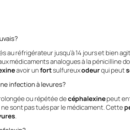
auvais?
 au réfrigérateur jusqu’à 14 jours et bien agit
t aux médicaments analogues à la pénicilline d
exine
avoir un
fort
sulfureux
odeur
qui peut
s
ne infection à levures?
 prolongée ou répétée de
céphalexine
peut ent
 ne sont pas tués par le médicament. Cette
p
evures
.