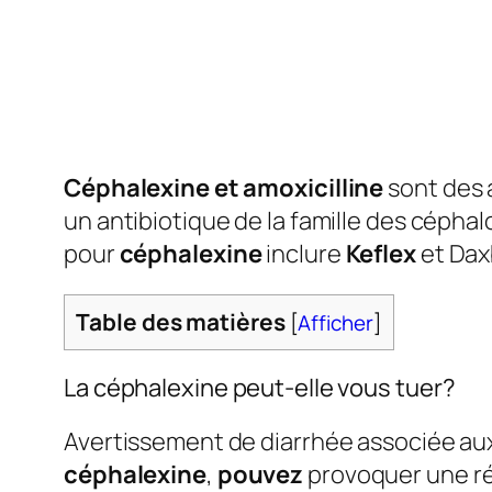
Céphalexine et amoxicilline
sont des a
un antibiotique de la famille des cépha
pour
céphalexine
inclure
Keflex
et Dax
Table des matières
[
Afficher
]
La céphalexine peut-elle vous tuer?
Avertissement de diarrhée associée aux a
céphalexine
,
pouvez
provoquer une réa