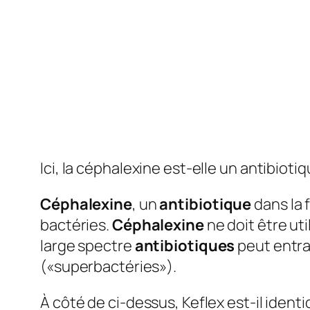
Ici, la céphalexine est-elle un antibioti
Céphalexine
, un
antibiotique
dans la 
bactéries.
Céphalexine
ne doit être util
large spectre
antibiotiques
peut entra
(«superbactéries»).
À côté de ci-dessus, Keflex est-il ident