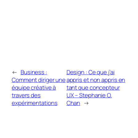
←
Business :
Design : Ce que j’ai
Comment diriger une
appris et non appris en
équipe créative à
tant que concepteur
travers des
UX – Stephanie O.
expérimentations
Chan
→