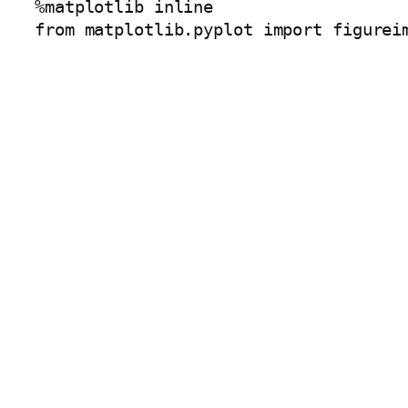
%matplotlib inline
from matplotlib.pyplot import figure
i