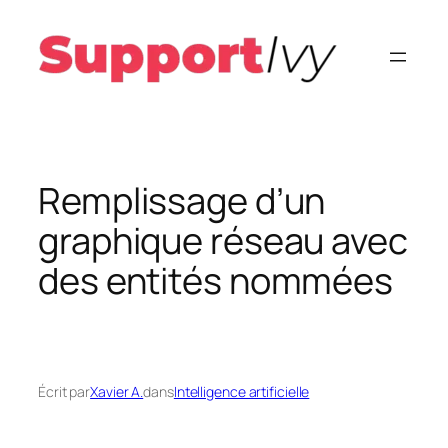
Aller
au
contenu
Remplissage d’un
graphique réseau avec
des entités nommées
Écrit par
Xavier A.
dans
Intelligence artificielle