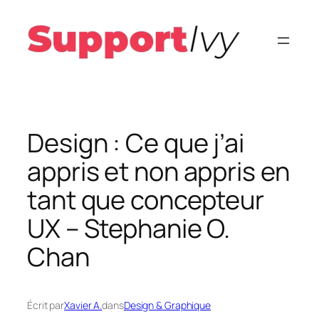
Aller
au
contenu
Design : Ce que j’ai
appris et non appris en
tant que concepteur
UX – Stephanie O.
Chan
Écrit par
Xavier A.
dans
Design & Graphique