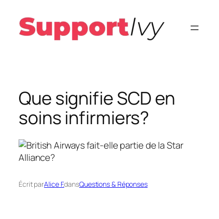
Aller
au
contenu
Que signifie SCD en
soins infirmiers?
Écrit par
Alice F.
dans
Questions & Réponses