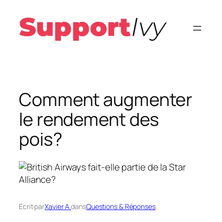
Aller
au
contenu
Comment augmenter
le rendement des
pois?
Écrit par
Xavier A.
dans
Questions & Réponses