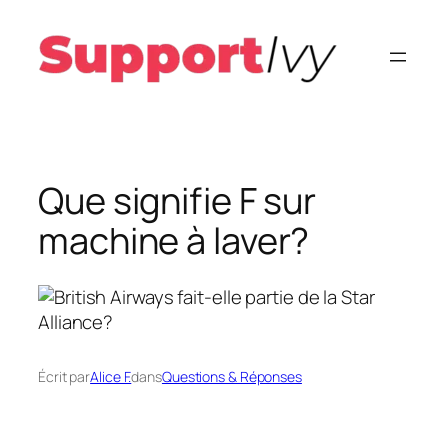
Aller
au
contenu
Que signifie F sur
machine à laver?
Écrit par
Alice F.
dans
Questions & Réponses