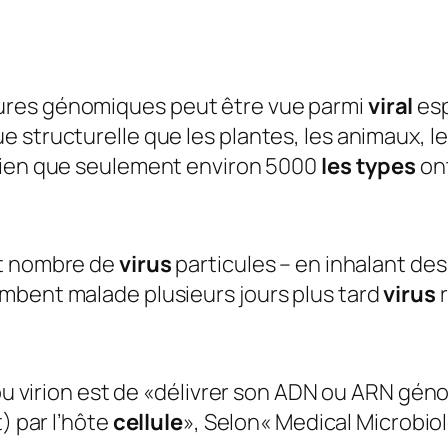
ures génomiques peut être vue parmi
viral
esp
structurelle que les plantes, les animaux, les 
bien que seulement environ 5000
les types
ont
it nombre de
virus
particules – en inhalant de
mbent malade plusieurs jours plus tard
virus
r
 ou virion est de «délivrer son ADN ou ARN gén
) par l’hôte
cellule
», Selon« Medical Microbiol