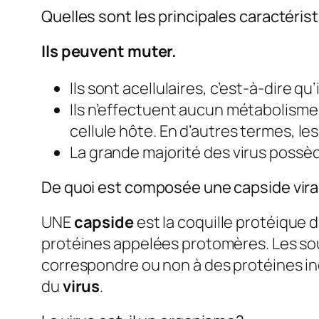
Quelles sont les principales caractéris
Ils peuvent muter.
Ils sont acellulaires, c’est-à-dire q
Ils n’effectuent aucun métabolisme 
cellule hôte. En d’autres termes, le
La grande majorité des virus possède
De quoi est composée une capside vira
UNE
capside
est la coquille protéique 
protéines appelées protomères. Les so
correspondre ou non à des protéines in
du
virus
.