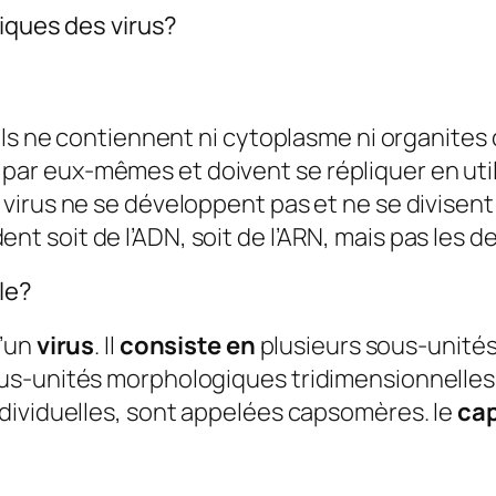
tiques des virus?
u’ils ne contiennent ni cytoplasme ni organites c
par eux-mêmes et doivent se répliquer en util
s virus ne se développent pas et ne se divisent
nt soit de l’ADN, soit de l’ARN, mais pas les d
le?
d’un
virus
. Il
consiste en
plusieurs sous-unités
us-unités morphologiques tridimensionnelles
dividuelles, sont appelées capsomères. le
ca