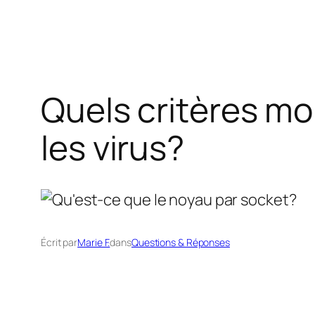
Quels critères mol
les virus?
Écrit par
Marie F.
dans
Questions & Réponses