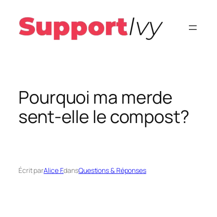
Aller
au
contenu
Pourquoi ma merde
sent-elle le compost?
Écrit par
Alice F.
dans
Questions & Réponses