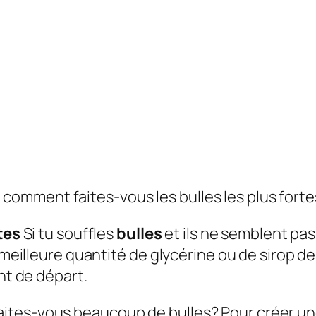
omment faites-vous les bulles les plus forte
tes
Si tu souffles
bulles
et ils ne semblent pas
a meilleure quantité de glycérine ou de sirop 
nt de départ.
aites-vous beaucoup de bulles?
Pour créer un