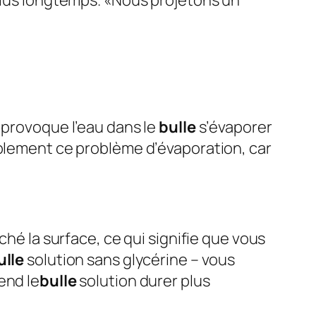
 plus longtemps. «Nous projetons un
il provoque l’eau dans le
bulle
s’évaporer
mplement ce problème d’évaporation, car
hé la surface, ce qui signifie que vous
ulle
solution sans glycérine – vous
end le
bulle
solution durer plus