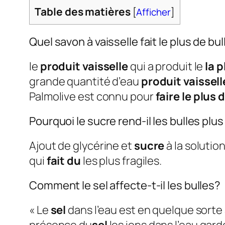
Table des matières
[
Afficher
]
Quel savon à vaisselle fait le plus de bu
le
produit vaisselle
qui a produit le
la 
grande quantité d’eau
produit vaissell
Palmolive est connu pour
faire le plus 
Pourquoi le sucre rend-il les bulles plus
Ajout de glycérine et
sucre
à la solutio
qui
fait du
les plus fragiles.
Comment le sel affecte-t-il les bulles?
« Le
sel
dans l’eau est en quelque sorte 