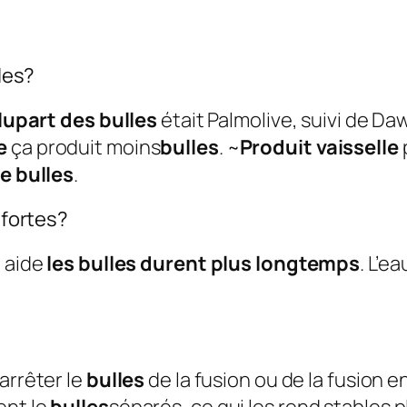
lles?
plupart des bulles
était Palmolive, suivi de Da
e
ça produit moins
bulles
. ~
Produit vaisselle
de bulles
.
 fortes?
n aide
les bulles durent plus longtemps
. L’e
arrêter le
bulles
de la fusion ou de la fusion