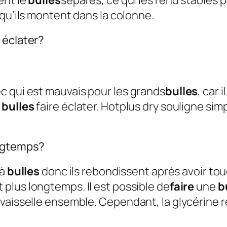
ent le
bulles
séparés, ce qui les rend stables
qu’ils montent dans la colonne.
 éclater?
c qui est mauvais pour les grands
bulles
, car 
e
bulles
faire éclater. Hotplus dry souligne si
ongtemps?
 à
bulles
donc ils rebondissent après avoir touc
plus longtemps. Il est possible de
faire
une
b
vaisselle ensemble. Cependant, la glycérine r