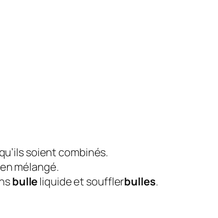
 qu’ils soient combinés.
bien mélangé.
ans
bulle
liquide et souffler
bulles
.