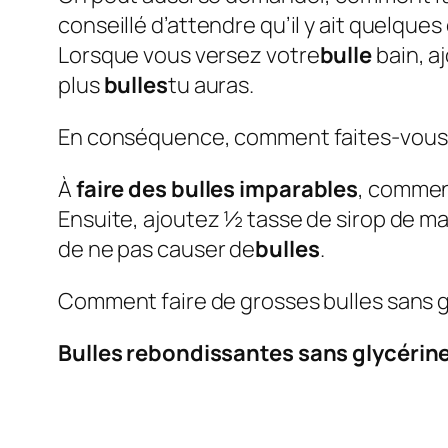
conseillé d’attendre qu’il y ait quelque
Lorsque vous versez votre
bulle
bain, aj
plus
bulles
tu auras.
En conséquence, comment faites-vous 
À
faire des bulles imparables
, commenc
Ensuite, ajoutez ½ tasse de sirop de ma
de ne pas causer de
bulles
.
Comment faire de grosses bulles sans g
Bulles rebondissantes sans glycérin