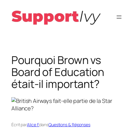
Aller
au
contenu
Pourquoi Brown vs
Board of Education
était-il important?
Écrit par
Alice F.
dans
Questions & Réponses