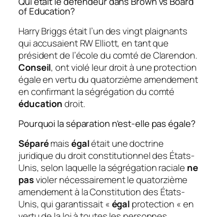
Qui était le défendeur dans Brown vs Board
of Education?
Harry Briggs était l’un des vingt plaignants
qui accusaient RW Elliott, en tant que
président de l’école du comté de Clarendon.
Conseil
, ont violé leur droit à une protection
égale en vertu du quatorzième amendement
en confirmant la ségrégation du comté
éducation
droit.
Pourquoi la séparation n’est-elle pas égale?
Séparé
mais
égal
était une doctrine
juridique du droit constitutionnel des États-
Unis, selon laquelle la ségrégation raciale
ne
pas
violer nécessairement le quatorzième
amendement à la Constitution des États-
Unis, qui garantissait «
égal
protection « en
vertu de la loi à toutes les personnes.