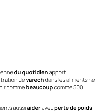
oyenne
du quotidien
apport
entration de
varech
dans les aliments ne
enir comme
beaucoup
comme 500
ents aussi
aider
avec
perte de poids