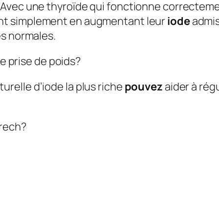
 Avec une thyroïde qui fonctionne correcte
nt simplement en augmentant leur
iode
admis
es normales.
ne prise de poids?
turelle d’iode la plus riche
pouvez
aider à rég
arech?