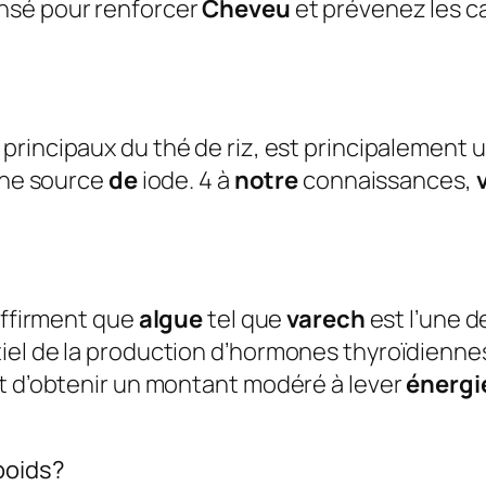
nsé pour renforcer
Cheveu
et prévenez les c
principaux du thé de riz, est principalement ut
iche source
de
iode. 4 à
notre
connaissances,
 affirment que
algue
tel que
varech
est l’une d
tiel de la production d’hormones thyroïdien
st d’obtenir un montant modéré à lever
énergi
poids?