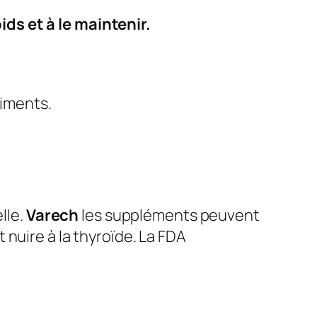
ds et à le maintenir.
riments.
elle.
Varech
les suppléments peuvent
nuire à la thyroïde. La FDA