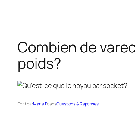
Combien de varec
poids?
Écrit par
Marie F.
dans
Questions & Réponses