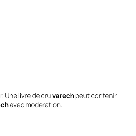
 Une livre de cru
varech
peut contenir
ech
avec moderation.