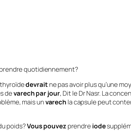
e prendre quotidiennement?
 thyroïde
devrait
ne pas avoir plus qu’une m
es de
varech par jour
, Dit le Dr Nasr. La conc
roblème, mais un
varech
la capsule peut cont
 du poids?
Vous pouvez
prendre
iode
supplém