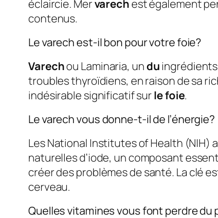
éclaircie. Mer
varech
est également pe
contenus.
Le varech est-il bon pour votre foie?
Varech
ou Laminaria, un
du
ingrédients 
troubles thyroïdiens, en raison de sa r
indésirable significatif sur
le foie
.
Le varech vous donne-t-il de l’énergie?
Les National Institutes of Health (NIH)
naturelles d’iode, un composant essen
créer des problèmes de santé. La clé e
cerveau.
Quelles vitamines vous font perdre du 