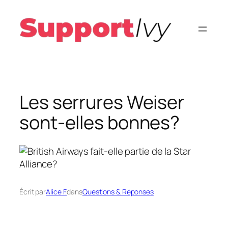
Aller
au
contenu
Les serrures Weiser
sont-elles bonnes?
Écrit par
Alice F.
dans
Questions & Réponses