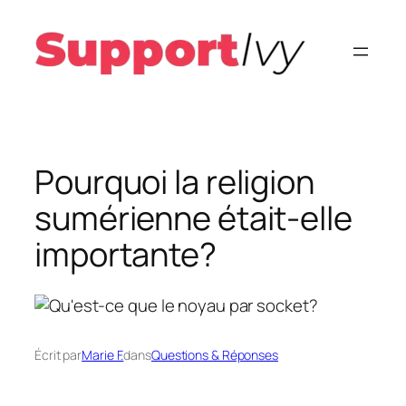
Aller
au
contenu
Pourquoi la religion
sumérienne était-elle
importante?
Écrit par
Marie F.
dans
Questions & Réponses