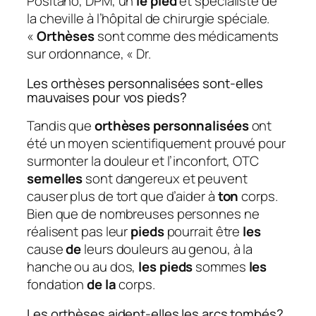
Positano, DPM, un
le pied
et spécialiste de
la cheville à l’hôpital de chirurgie spéciale.
«
Orthèses
sont comme des médicaments
sur ordonnance, « Dr.
Les orthèses personnalisées sont-elles
mauvaises pour vos pieds?
Tandis que
orthèses personnalisées
ont
été un moyen scientifiquement prouvé pour
surmonter la douleur et l’inconfort, OTC
semelles
sont dangereux et peuvent
causer plus de tort que d’aider à
ton
corps.
Bien que de nombreuses personnes ne
réalisent pas leur
pieds
pourrait être
les
cause
de
leurs douleurs au genou, à la
hanche ou au dos,
les pieds
sommes
les
fondation
de la
corps.
Les orthèses aident-elles les arcs tombés?