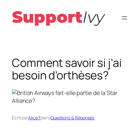
Aller
au
contenu
Comment savoir si j’ai
besoin d’orthèses?
Écrit par
Alice F.
dans
Questions & Réponses