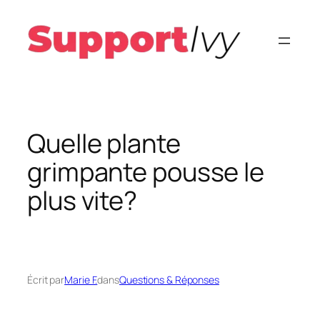
Aller
au
contenu
Quelle plante
grimpante pousse le
plus vite?
Écrit par
Marie F.
dans
Questions & Réponses