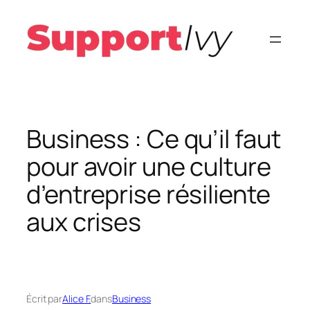
Aller
au
contenu
Business : Ce qu’il faut
pour avoir une culture
d’entreprise résiliente
aux crises
Écrit par
Alice F.
dans
Business