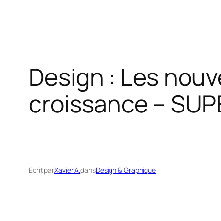
Design : Les nouv
croissance – SU
Écrit par
Xavier A.
dans
Design & Graphique