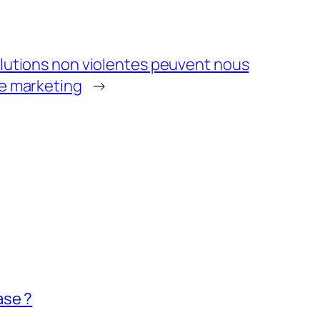
olutions non violentes peuvent nous
le marketing
→
ase ?