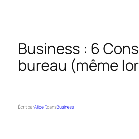
Business : 6 Consi
bureau (même lor
Écrit par
Alice F.
dans
Business