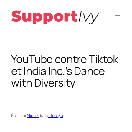
Aller
au
contenu
YouTube contre Tiktok
et India Inc.’s Dance
with Diversity
Écrit par
Alice F.
dans
Lifestyle