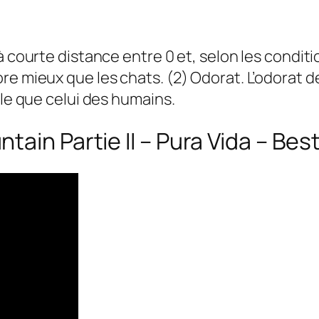
à courte distance entre 0 et, selon les conditi
re mieux que les chats. (2) Odorat. L’odorat 
ble que celui des humains.
ain Partie II – Pura Vida – Best