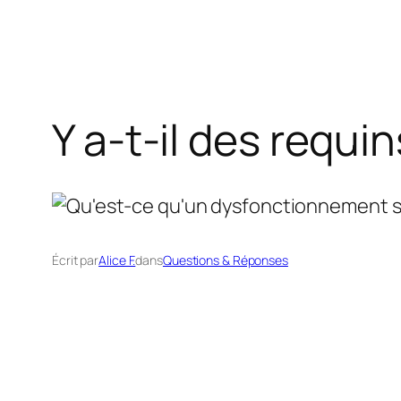
Y a-t-il des requi
Écrit par
Alice F.
dans
Questions & Réponses