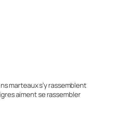
uins marteaux s’y rassemblent
 tigres aiment se rassembler