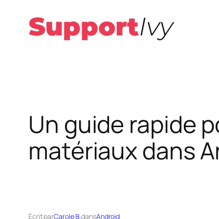
Aller
au
contenu
Un guide rapide p
matériaux dans A
Écrit par
Carole B.
dans
Android