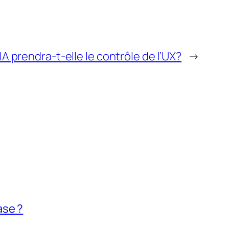
’IA prendra-t-elle le contrôle de l’UX?
→
ase ?