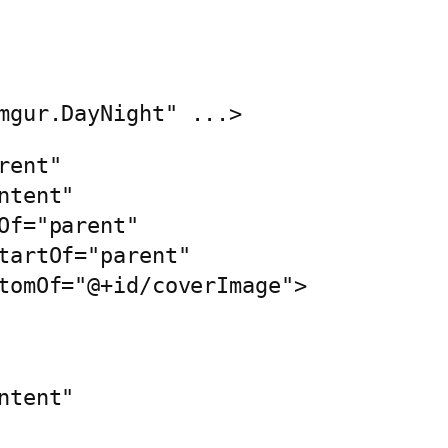
mgur.DayNight"
 ...>
rent"
ntent"
Of="parent"
tartOf="parent"
tomOf="@+id/coverImage">
ntent"