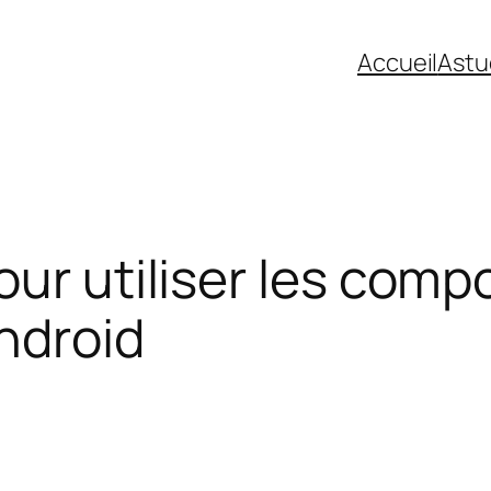
Accueil
Astu
our utiliser les com
ndroid