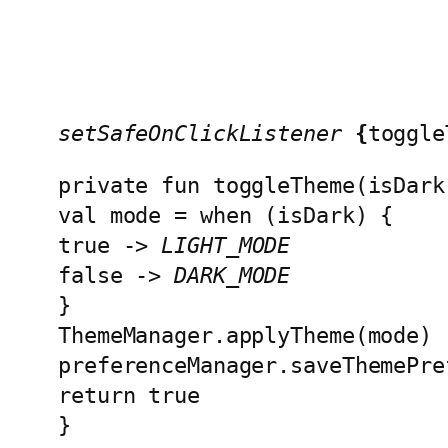
setSafeOnClickListener 
{
toggle
private fun toggleTheme(isDark
val mode = when (isDark) {
true -> 
LIGHT_MODE
false -> 
DARK_MODE
}
ThemeManager.applyTheme(mode)
preferenceManager.saveThemePre
return true
}