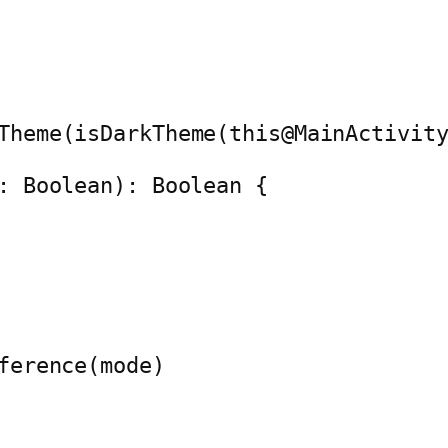
Theme(isDarkTheme(this@MainActivit
: Boolean): Boolean {
ference(mode)