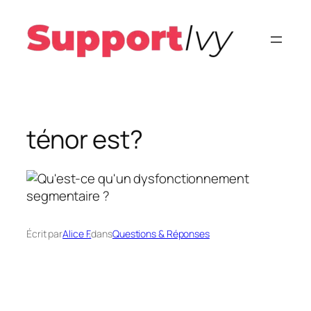
Aller
au
contenu
ténor est?
Écrit par
Alice F.
dans
Questions & Réponses