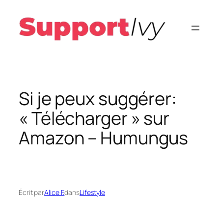
Aller
au
contenu
Si je peux suggérer:
« Télécharger » sur
Amazon – Humungus
Écrit par
Alice F.
dans
Lifestyle