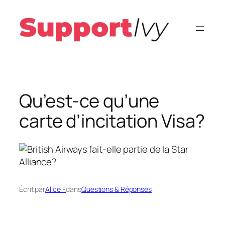
Aller
au
contenu
Qu’est-ce qu’une
carte d’incitation Visa?
Écrit par
Alice F.
dans
Questions & Réponses