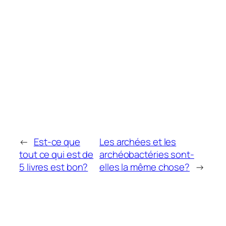
←
Est-ce que
Les archées et les
tout ce qui est de
archéobactéries sont-
5 livres est bon?
elles la même chose?
→