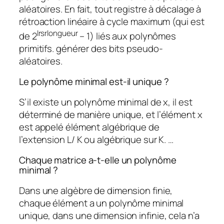
aléatoires. En fait, tout registre à décalage à
rétroaction linéaire à cycle maximum (qui est
lrsr
longueur
de 2
– 1) liés aux polynômes
primitifs. générer des bits pseudo-
aléatoires.
Le polynôme minimal est-il unique ?
S’il existe un polynôme minimal de x, il est
déterminé de manière unique, et l’élément x
est appelé élément algébrique de
l’extension L/ K ou algébrique sur K. …
Chaque matrice a-t-elle un polynôme
minimal ?
Dans une algèbre de dimension finie,
chaque élément a un polynôme minimal
unique, dans une dimension infinie, cela n’a