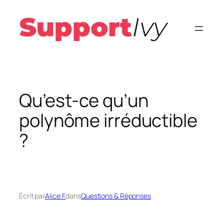
Aller
au
contenu
Qu’est-ce qu’un
polynôme irréductible
?
Écrit par
Alice F.
dans
Questions & Réponses