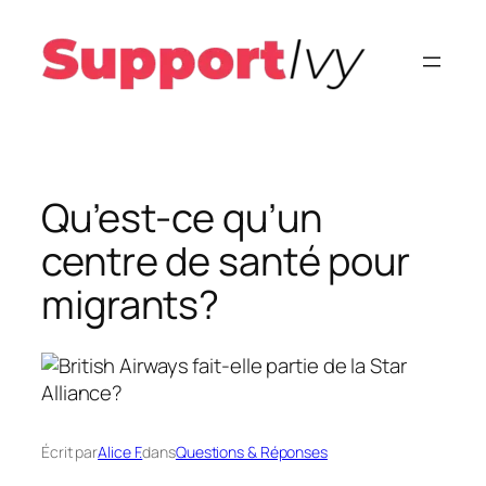
Aller
au
contenu
Qu’est-ce qu’un
centre de santé pour
migrants?
Écrit par
Alice F.
dans
Questions & Réponses