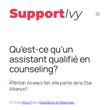
Aller
au
contenu
Qu’est-ce qu’un
assistant qualifié en
counseling?
Écrit par
Alice F.
dans
Questions & Réponses