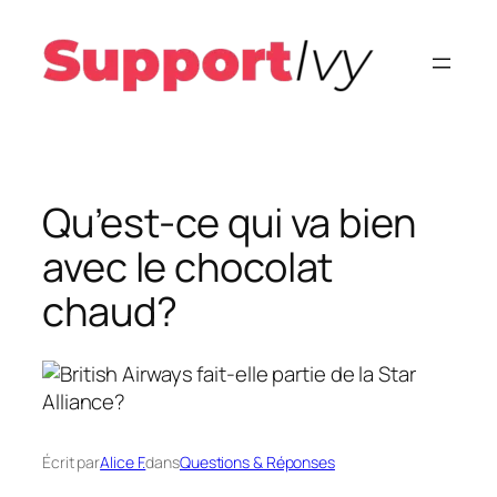
Aller
au
contenu
Qu’est-ce qui va bien
avec le chocolat
chaud?
Écrit par
Alice F.
dans
Questions & Réponses