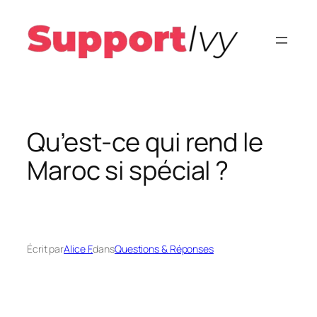
Aller
au
contenu
Qu’est-ce qui rend le
Maroc si spécial ?
Écrit par
Alice F.
dans
Questions & Réponses