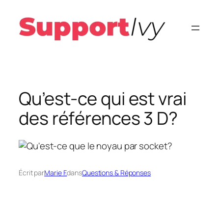
Aller
au
contenu
Qu’est-ce qui est vrai
des références 3 D?
Écrit par
Marie F.
dans
Questions & Réponses