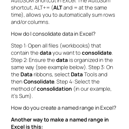
AutoSUM Shortcut in Excel. The AutoSum
shortcut, ALT+= (
ALT
and = at the same
time), allows you to automatically sum rows
and/or columns.
How do I consolidate data in Excel?
Step 1: Open all files (workbooks) that
contain the
data
you want to
consolidate
.
Step 2: Ensure the
data
is organized in the
same way (see example below). Step 3: On
the
Data
ribbons, select
Data
Tools and
then
Consolidate
. Step 4: Select the
method of
consolidation
(in our example,
it’s Sum).
How do you create a named range in Excel?
Another way to make a named range in
Excel is this: