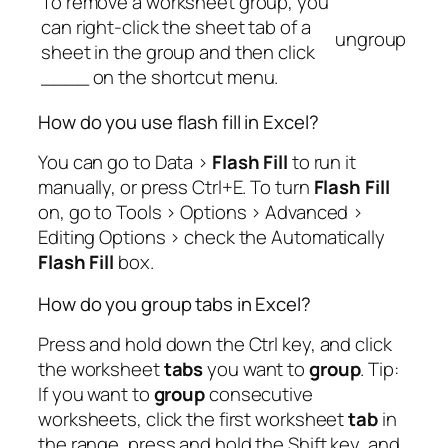
To remove a worksheet group, you
can right-click the sheet tab of a
ungroup
sheet in the group and then click
____ on the shortcut menu.
How do you use flash fill in Excel?
You can go to Data >
Flash Fill
to run it
manually, or press Ctrl+E. To turn
Flash Fill
on, go to Tools > Options > Advanced >
Editing Options > check the Automatically
Flash Fill
box.
How do you group tabs in Excel?
Press and hold down the Ctrl key, and click
the worksheet
tabs
you want to
group
. Tip:
If you want to
group
consecutive
worksheets, click the first worksheet
tab
in
the range, press and hold the Shift key, and