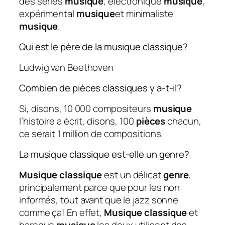
des séries
musique
, électronique
musique
,
expérimental
musique
et minimaliste
musique
.
Qui est le père de la musique classique?
Ludwig van Beethoven
Combien de pièces classiques y a-t-il?
Si, disons, 10 000 compositeurs
musique
l’histoire a écrit, disons, 100
pièces
chacun,
ce serait 1 million de compositions.
La musique classique est-elle un genre?
Musique classique
est un délicat
genre
,
principalement parce que pour les non
informés, tout avant que le jazz sonne
comme ça! En effet,
Musique classique
et
baroque
musique
les deux utilisent des