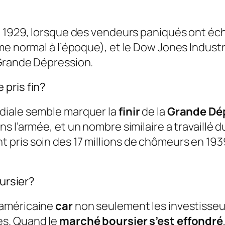
 1929, lorsque des vendeurs paniqués ont écha
me normal à l’époque), et le Dow Jones Indust
 Grande Dépression.
pris fin?
diale semble marquer la
finir
de la
Grande Dé
 l’armée, et un nombre similaire a travaillé du
 pris soin des 17 millions de chômeurs en 19
oursier?
 américaine
car
non seulement les investisseurs
es. Quand le
marché boursier s’est effondré