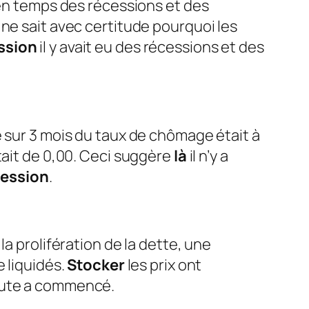
 en temps des récessions et des
ne sait avec certitude pourquoi les
ssion
il y avait eu des récessions et des
 sur 3 mois du taux de chômage était à
tait de 0,00. Ceci suggère
là
il n’y a
cession
.
la prolifération de la dette, une
 liquidés.
Stocker
les prix ont
chute a commencé.