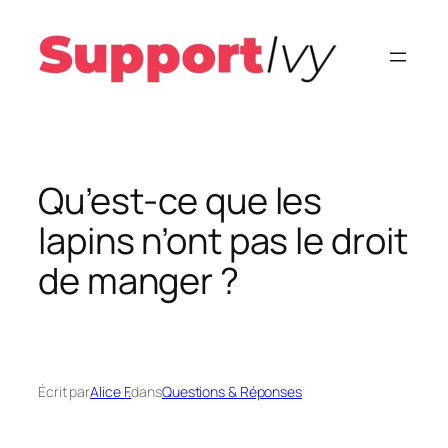
Aller
au
contenu
Qu’est-ce que les
lapins n’ont pas le droit
de manger ?
Écrit par
Alice F.
dans
Questions & Réponses