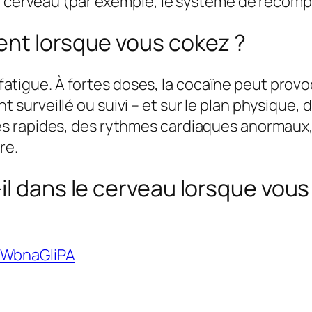
du cerveau (par exemple, le système de récom
ent lorsque vous cokez ?
a fatigue. À fortes doses, la cocaïne peut provo
surveillé ou suivi – et sur le plan physique
 rapides, des rythmes cardiaques anormaux, 
re.
-il dans le cerveau lorsque vo
xWbnaGliPA