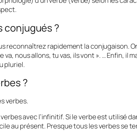
orphologie) d’un verbe (verbe) selon les car
spect.
s conjugués ?
vous reconnaîtrez rapidement la conjugaison. On 
lle va, nous allons, tu vas, ils vont ». … Enfin, i
u pluriel.
rbes ?
es verbes.
rbes avec l’infinitif. Si le verbe est utilisé d
ficile au présent. Presque tous les verbes se 