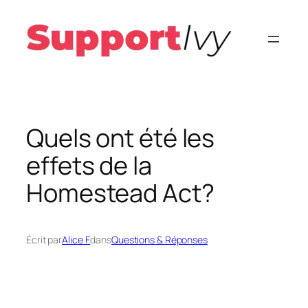
Aller
au
contenu
Quels ont été les
effets de la
Homestead Act?
Écrit par
Alice F.
dans
Questions & Réponses