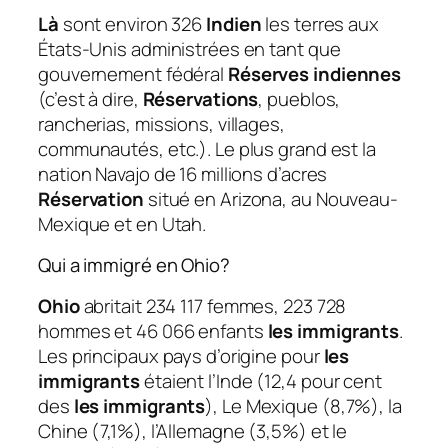
Là
sont environ 326
Indien
les terres aux
États-Unis administrées en tant que
gouvernement fédéral
Réserves indiennes
(c’est à dire,
Réservations
, pueblos,
rancherias, missions, villages,
communautés, etc.). Le plus grand est la
nation Navajo de 16 millions d’acres
Réservation
situé en Arizona, au Nouveau-
Mexique et en Utah.
Qui a immigré en Ohio?
Ohio
abritait 234 117 femmes, 223 728
hommes et 46 066 enfants
les immigrants
.
Les principaux pays d’origine pour
les
immigrants
étaient l’Inde (12,4 pour cent
des
les immigrants
), Le Mexique (8,7%), la
Chine (7,1%), l’Allemagne (3,5%) et le