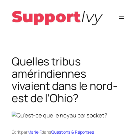
Aller
au
contenu
Quelles tribus
amérindiennes
vivaient dans le nord-
est de l’Ohio?
Écrit par
Marie F.
dans
Questions & Réponses