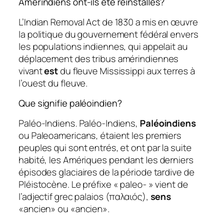
Amérindiens ont-ils été réinstallés?
L’Indian Removal Act de 1830 a mis en œuvre
la politique du gouvernement fédéral envers
les populations indiennes, qui appelait au
déplacement des tribus amérindiennes
vivant
est
du fleuve Mississippi aux terres à
l’ouest du fleuve.
Que signifie paléoindien?
Paléo-Indiens. Paléo-Indiens,
Paléoindiens
ou Paleoamericans, étaient les premiers
peuples qui sont entrés, et ont par la suite
habité, les Amériques pendant les derniers
épisodes glaciaires de la période tardive de
Pléistocène. Le préfixe « paleo- » vient de
l’adjectif grec palaios (παλαιός),
sens
«ancien» ou «ancien».