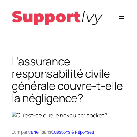
Aller
au
contenu
L’assurance
responsabilité civile
générale couvre-t-elle
la négligence?
Écrit par
Marie F.
dans
Questions & Réponses