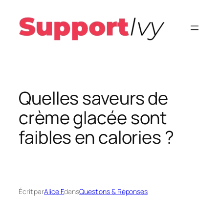
Aller
au
contenu
Quelles saveurs de
crème glacée sont
faibles en calories ?
Écrit par
Alice F.
dans
Questions & Réponses