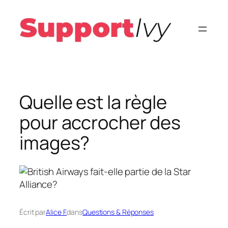
Aller
au
contenu
Quelle est la règle
pour accrocher des
images?
Écrit par
Alice F.
dans
Questions & Réponses