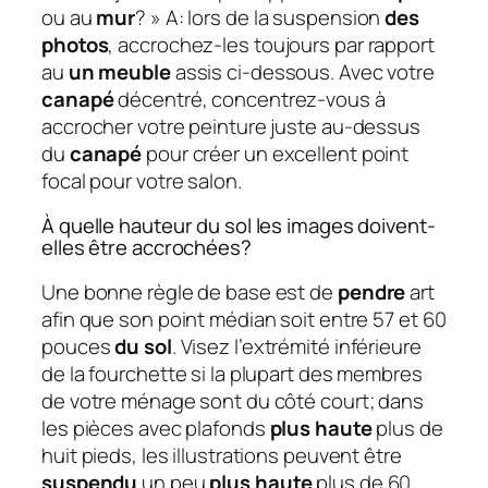
ou au
mur
? » A: lors de la suspension
des
photos
, accrochez-les toujours par rapport
au
un meuble
assis ci-dessous. Avec votre
canapé
décentré, concentrez-vous à
accrocher votre peinture juste au-dessus
du
canapé
pour créer un excellent point
focal pour votre salon.
À quelle hauteur du sol les images doivent-
elles être accrochées?
Une bonne règle de base est de
pendre
art
afin que son point médian soit entre 57 et 60
pouces
du sol
. Visez l’extrémité inférieure
de la fourchette si la plupart des membres
de votre ménage sont du côté court; dans
les pièces avec plafonds
plus haute
plus de
huit pieds, les illustrations peuvent être
suspendu
un peu
plus haute
plus de 60