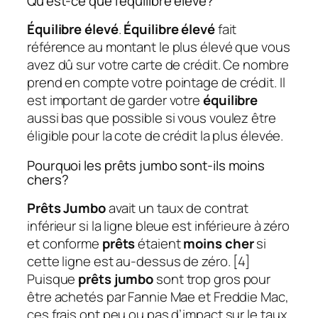
Qu’est-ce que l’équilibre élevé?
Équilibre élevé
.
Équilibre élevé
fait
référence au montant le plus élevé que vous
avez dû sur votre carte de crédit. Ce nombre
prend en compte votre pointage de crédit. Il
est important de garder votre
équilibre
aussi bas que possible si vous voulez être
éligible pour la cote de crédit la plus élevée.
Pourquoi les prêts jumbo sont-ils moins
chers?
Prêts Jumbo
avait un taux de contrat
inférieur si la ligne bleue est inférieure à zéro
et conforme
prêts
étaient
moins cher
si
cette ligne est au-dessus de zéro. [4]
Puisque
prêts jumbo
sont trop gros pour
être achetés par Fannie Mae et Freddie Mac,
ces frais ont peu ou pas d’impact sur le taux