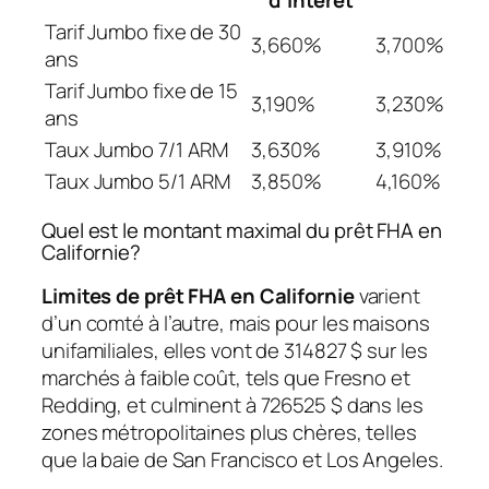
d’intérêt
Tarif Jumbo fixe de 30
3,660%
3,700%
ans
Tarif Jumbo fixe de 15
3,190%
3,230%
ans
Taux Jumbo 7/1 ARM
3,630%
3,910%
Taux Jumbo 5/1 ARM
3,850%
4,160%
Quel est le montant maximal du prêt FHA en
Californie?
Limites de prêt FHA en Californie
varient
d’un comté à l’autre, mais pour les maisons
unifamiliales, elles vont de 314827 $ sur les
marchés à faible coût, tels que Fresno et
Redding, et culminent à 726525 $ dans les
zones métropolitaines plus chères, telles
que la baie de San Francisco et Los Angeles.