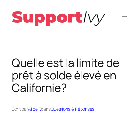
Aller
au
contenu
Quelle est la limite de
prêt à solde élevé en
Californie?
Écrit par
Alice F.
dans
Questions & Réponses