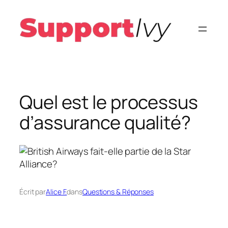
Aller
au
contenu
Quel est le processus
d’assurance qualité?
Écrit par
Alice F.
dans
Questions & Réponses