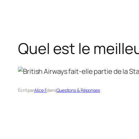
Quel est le meill
Écrit par
Alice F.
dans
Questions & Réponses