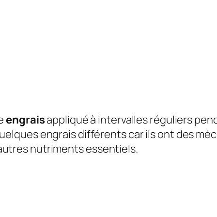
te
engrais
appliqué à intervalles réguliers pen
er quelques engrais différents car ils ont des m
d’autres nutriments essentiels.