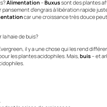
us?
Alimentation
–
Buxus
sont des plantes a
ger pansement d’engrais à libération rapide jus
mentation
car une croissance très douce peut 
r la haie de buis?
 Evergreen, il y a une chose qui les rend différ
our les plantes acidophiles. Mais,
buis
– et ar
cidophiles.
.