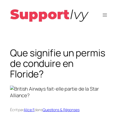
Aller
au
contenu
Que signifie un permis
de conduire en
Floride?
Écrit par
Alice F.
dans
Questions & Réponses