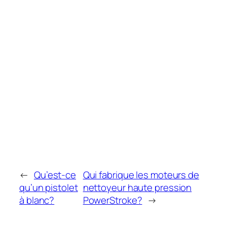
←
Qu’est-ce
Qui fabrique les moteurs de
qu’un pistolet
nettoyeur haute pression
à blanc?
PowerStroke?
→