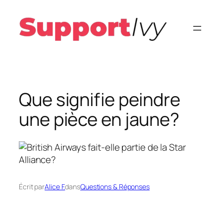
Aller
au
contenu
Que signifie peindre
une pièce en jaune?
Écrit par
Alice F.
dans
Questions & Réponses