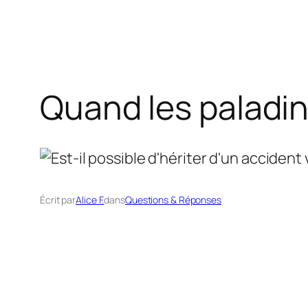
Quand les paladins
Écrit par
Alice F.
dans
Questions & Réponses