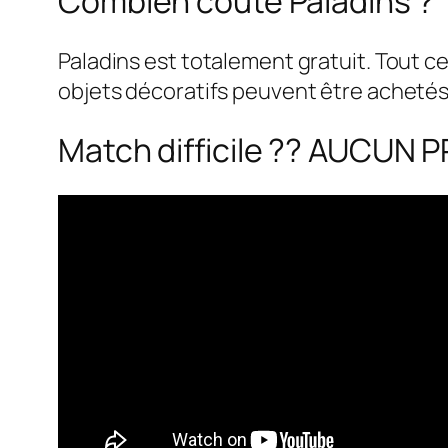
Combien coûte Paladins ?
Paladins est totalement gratuit. Tout c
objets décoratifs peuvent être achetés
Match difficile ?? AUCUN P