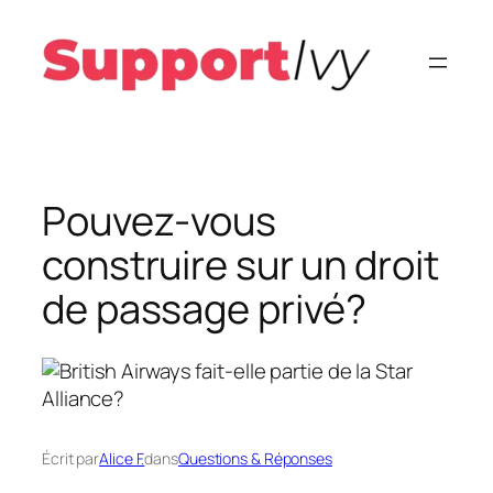
Aller
au
contenu
Pouvez-vous
construire sur un droit
de passage privé?
Écrit par
Alice F.
dans
Questions & Réponses